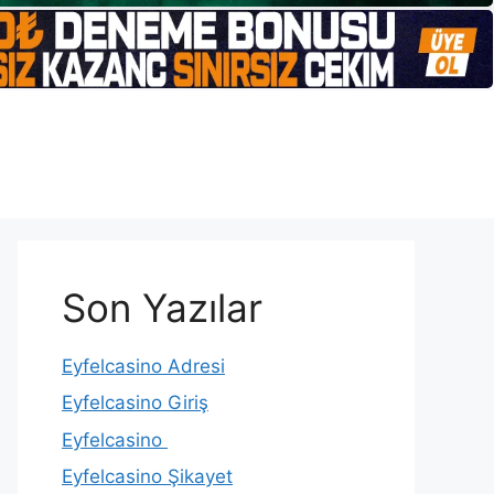
Son Yazılar
Eyfelcasino Adresi
Eyfelcasino Giriş
Eyfelcasino
Eyfelcasino Şikayet