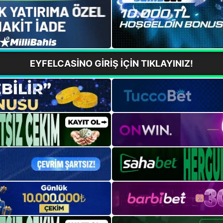
EYFELCASİNO GİRİŞ İÇİN TIKLAYINIZ!