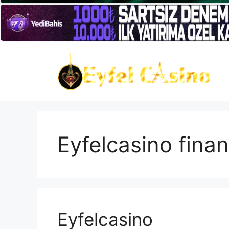
İçeriğe
atla
Eyfelcasino finan
Eyfelcasino