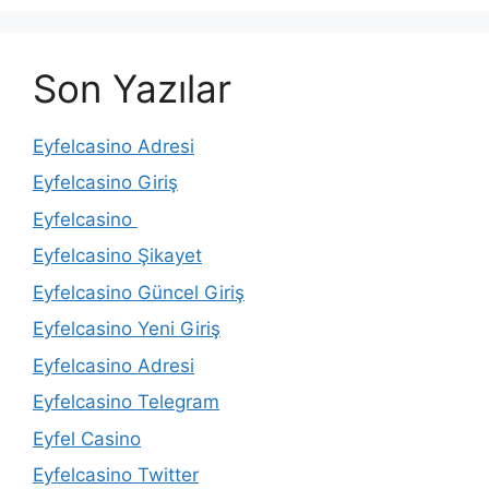
Son Yazılar
Eyfelcasino Adresi
Eyfelcasino Giriş
Eyfelcasino
Eyfelcasino Şikayet
Eyfelcasino Güncel Giriş
Eyfelcasino Yeni Giriş
Eyfelcasino Adresi
Eyfelcasino Telegram
Eyfel Casino
Eyfelcasino Twitter